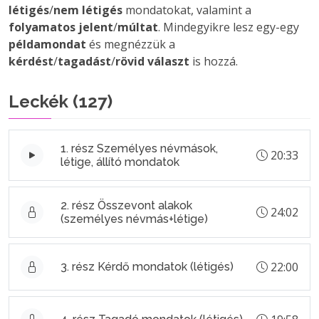
létigés
/
nem létigés
mondatokat, valamint a
folyamatos jelent
/
múltat
. Mindegyikre lesz egy-egy
példamondat
és megnézzük a
kérdést
/
tagadást
/
rövid választ
is hozzá.
Leckék (
127
)
1. rész Személyes névmások,
20:33
létige, állító mondatok
2. rész Összevont alakok
24:02
(személyes névmás+létige)
22:00
3. rész Kérdő mondatok (létigés)