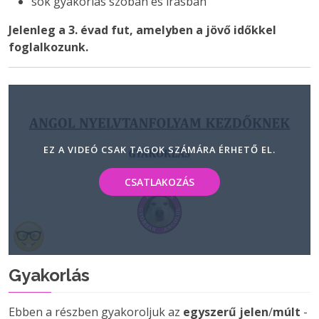
sok gyakorlás szóban és írásban
Jelenleg a 3. évad fut, amelyben a jövő időkkel
foglalkozunk.
EZ A VIDEÓ CSAK TAGOK SZÁMÁRA ÉRHETŐ EL.
CSATLAKOZÁS
Gyakorlás
Ebben a részben gyakoroljuk az
egyszerű jelen
/
múlt
-