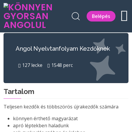
Belépés
Angol Nyelvtanfolyam Kezdőknek
127
lecke
1548
perc
Tartalom
Teljesen kezdők és többszörös újrakezdők számára
könnyen érthető magyarázat
apró léptekben haladunk