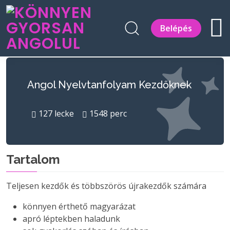
Belépés
Angol Nyelvtanfolyam Kezdőknek
127
lecke
1548
perc
Tartalom
Teljesen kezdők és többszörös újrakezdők számára
könnyen érthető magyarázat
apró léptekben haladunk