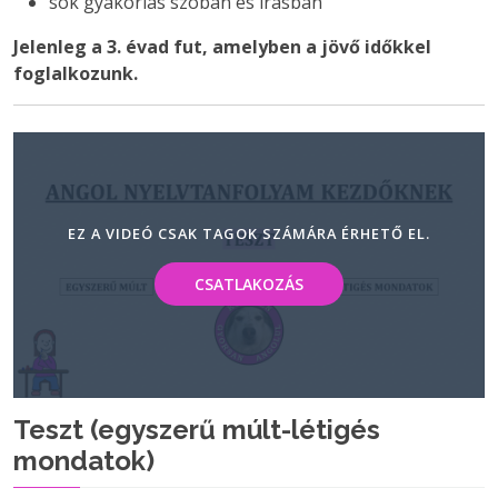
sok gyakorlás szóban és írásban
Jelenleg a 3. évad fut, amelyben a jövő időkkel
foglalkozunk.
EZ A VIDEÓ CSAK TAGOK SZÁMÁRA ÉRHETŐ EL.
CSATLAKOZÁS
Teszt (egyszerű múlt-létigés
mondatok)