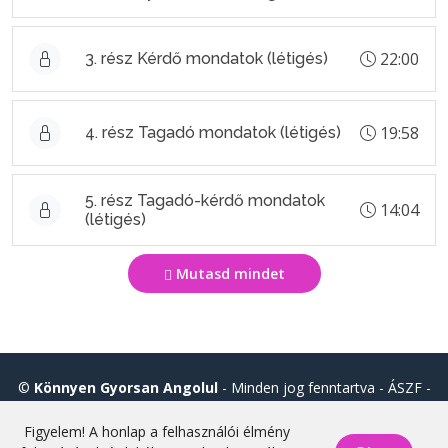
22:00
3. rész Kérdő mondatok (létigés)
19:58
4. rész Tagadó mondatok (létigés)
5. rész Tagadó-kérdő mondatok
14:04
(létigés)
Mutasd mindet
©
Könnyen Gyorsan Angolul
- Minden jog fenntartva -
ÁSZF
-
Adatvédelmi tájékoztató
Figyelem! A honlap a felhasználói élmény