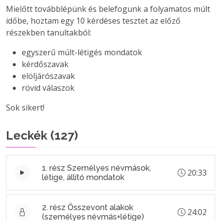
Mielőtt továbblépünk és belefogunk a folyamatos múlt
időbe, hoztam egy 10 kérdéses tesztet az előző
részekben tanultakból:
egyszerű múlt-létigés mondatok
kérdőszavak
elöljárószavak
rövid válaszok
Sok sikert!
Leckék (
127
)
1. rész Személyes névmások,
20:33
létige, állító mondatok
2. rész Összevont alakok
24:02
(személyes névmás+létige)