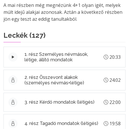
A mai részben még megnézünk 4+1 olyan igét, melyek
múlt idejű alakjai azonosak. Aztán a következő részben
jön egy teszt az eddig tanultakból.
Leckék (
127
)
1. rész Személyes névmások,
20:33
létige, állító mondatok
2. rész Összevont alakok
24:02
(személyes névmás+létige)
22:00
3. rész Kérdő mondatok (létigés)
19:58
4. rész Tagadó mondatok (létigés)