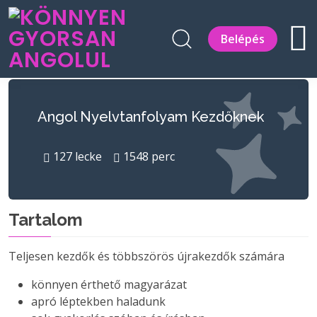
Belépés
Angol Nyelvtanfolyam Kezdőknek
127
lecke
1548
perc
Tartalom
Teljesen kezdők és többszörös újrakezdők számára
könnyen érthető magyarázat
apró léptekben haladunk