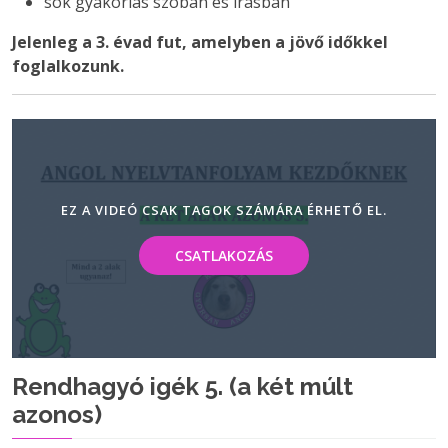
sok gyakorlás szóban és írásban
Jelenleg a 3. évad fut, amelyben a jövő időkkel
foglalkozunk.
EZ A VIDEÓ CSAK TAGOK SZÁMÁRA ÉRHETŐ EL.
CSATLAKOZÁS
Rendhagyó igék 5. (a két múlt
azonos)