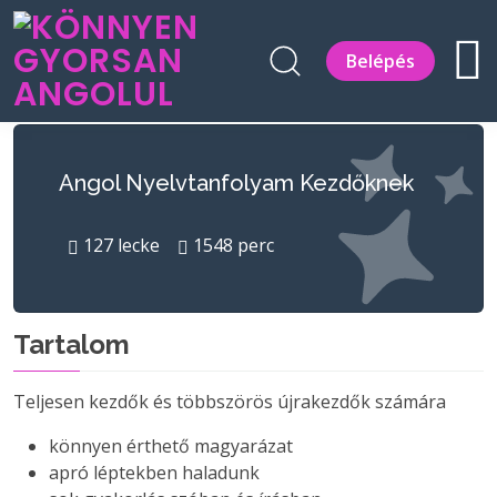
Belépés
Angol Nyelvtanfolyam Kezdőknek
127
lecke
1548
perc
Tartalom
Teljesen kezdők és többszörös újrakezdők számára
könnyen érthető magyarázat
apró léptekben haladunk