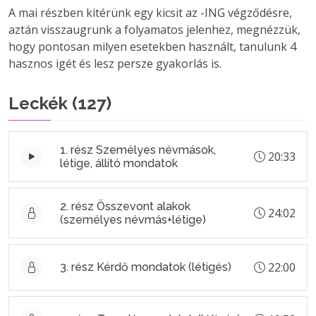
A mai részben kitérünk egy kicsit az -ING végződésre,
aztán visszaugrunk a folyamatos jelenhez, megnézzük,
hogy pontosan milyen esetekben használt, tanulunk 4
hasznos igét és lesz persze gyakorlás is.
Leckék (
127
)
1. rész Személyes névmások,
20:33
létige, állító mondatok
2. rész Összevont alakok
24:02
(személyes névmás+létige)
22:00
3. rész Kérdő mondatok (létigés)