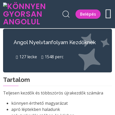
Belépés
Angol Nyelvtanfolyam Kezdőknek
127
lecke
1548
perc
Tartalom
Teljesen kezdők és többszörös újrakezdők számára
könnyen érthető magyarázat
apró léptekben haladunk