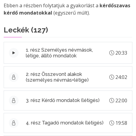
Ebben a részben folytatjuk a gyakorlást a
kérdőszavas
kérdő mondatokkal
(egyszerű múlt).
Leckék (
127
)
1. rész Személyes névmások,
20:33
létige, állító mondatok
2. rész Összevont alakok
24:02
(személyes névmás+létige)
22:00
3. rész Kérdő mondatok (létigés)
19:58
4. rész Tagadó mondatok (létigés)