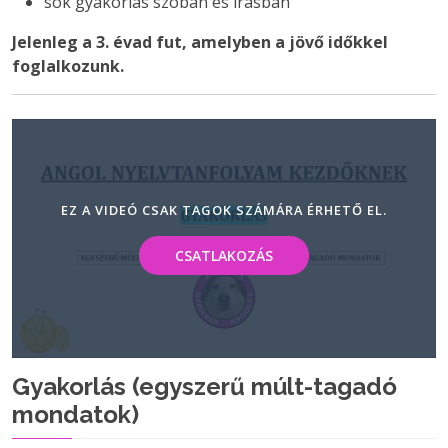
sok gyakorlás szóban és írásban
Jelenleg a 3. évad fut, amelyben a jövő időkkel
foglalkozunk.
EZ A VIDEÓ CSAK TAGOK SZÁMÁRA ÉRHETŐ EL.
CSATLAKOZÁS
Gyakorlás (egyszerű múlt-tagadó
mondatok)