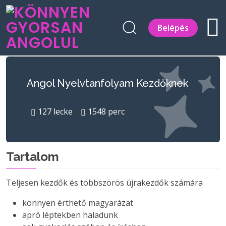
Belépés
Angol Nyelvtanfolyam Kezdőknek
127
lecke
1548
perc
Tartalom
Teljesen kezdők és többszörös újrakezdők számára
könnyen érthető magyarázat
apró léptekben haladunk