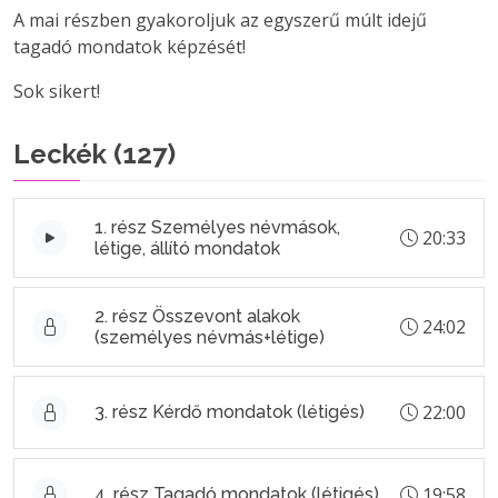
A mai részben gyakoroljuk az egyszerű múlt idejű
tagadó mondatok képzését!
Sok sikert!
Leckék (
127
)
1. rész Személyes névmások,
20:33
létige, állító mondatok
2. rész Összevont alakok
24:02
(személyes névmás+létige)
22:00
3. rész Kérdő mondatok (létigés)
19:58
4. rész Tagadó mondatok (létigés)