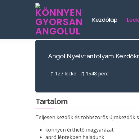
Kezdőlap
Lec
Angol Nyelvtanfolyam Kezdők
127
lecke
1548
perc
Tartalom
Teljesen kezdők és többszörös újrakezdők 
könnyen érthető magyarázat
apró léptekben haladunk