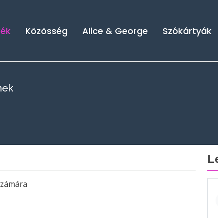
kék
Közösség
Alice & George
Szókártyák
nek
L
számára