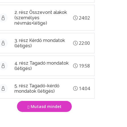
2. rész Összevont alakok
24:02
(személyes
névmás+létige)
3. rész Kérdő mondatok
22:00
(létigés)
4. rész Tagadó mondatok
19:58
(létigés)
5. rész Tagadó-kérdő
14:04
mondatok (létigés)
Mutasd mindet