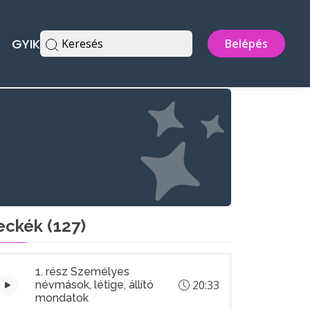
GYIK
Keresés
Belépés
eckék (
127
)
1. rész Személyes
20:33
névmások, létige, állító
mondatok