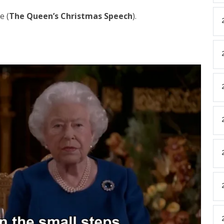
e (
The Queen’s Christmas Speech
).