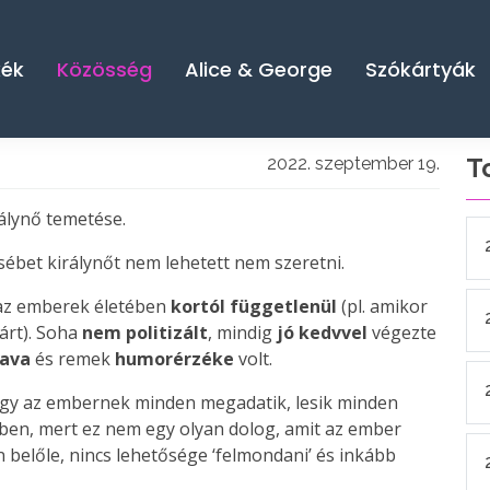
kék
Közösség
Alice & George
Szókártyák
T
2022. szeptember 19.
álynő temetése.
rzsébet királynőt nem lehetett nem szeretni.
 az emberek életében
kortól függetlenül
(pl. amikor
árt). Soha
nem politizált
, mindig
jó kedvvel
végezte
zava
és remek
humorérzéke
volt.
hogy az embernek minden megadatik, lesik minden
ben, mert ez nem egy olyan dolog, amit az ember
 belőle, nincs lehetősége ‘felmondani’ és inkább