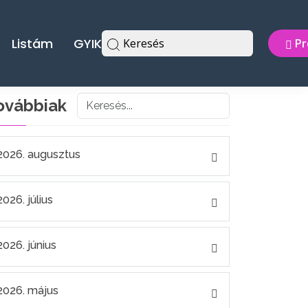
Listám
GYIK
Keresés
Pr
ovábbiak
2026. augusztus
2026. július
2026. június
2026. május