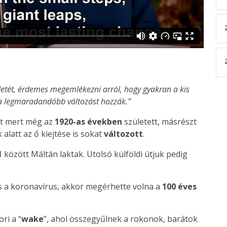
detét, érdemes megemlékezni arról, hogy gyakran a kis
a legmaradandóbb változást hozzák.”
rt mert még az
1920-as években
született, másrészt
 alatt az ő kiejtése is sokat
változott
.
1
között Máltán laktak. Utolsó külföldi útjuk pedig
cs a koronavírus, akkor megérhette volna a
100 éves
ri a “
wake
”, ahol összegyűlnek a rokonok, barátok