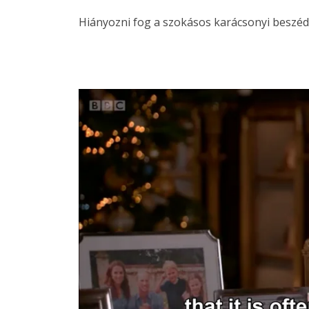
Hiányozni fog a szokásos karácsonyi beszéd