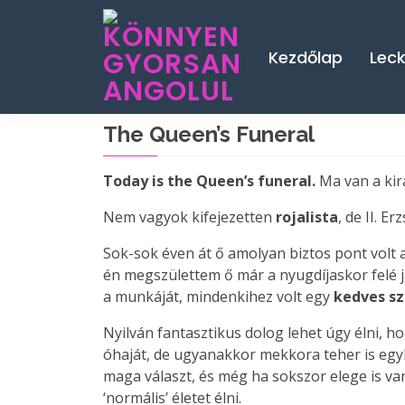
Kezdőlap
Lec
The Queen’s Funeral
Today is the Queen’s funeral.
Ma van a kir
Nem vagyok kifejezetten
rojalista
, de II. E
Sok-sok éven át ő amolyan biztos pont volt
én megszülettem ő már a nyugdíjaskor felé j
a munkáját, mindenkihez volt egy
kedves s
Nyilván fantasztikus dolog lehet úgy élni, 
óhaját, de ugyanakkor mekkora teher is egy
maga választ, és még ha sokszor elege is van
‘normális’ életet élni.