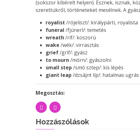
(sokszor kibérelt helyen). Esznek, isznak, k
szerettükről, történeteket mesélnek. A gyász
royalist
/rójeliszt/: királypárti, royalista
funeral
/fjúnerl/: temetés
wreath
/ríf/: koszorú
wake
/wék/: virrasztás
grief
/gríf/: gyász
to mourn
/mórn/: gyászolni
small step
/smó sztep/: kis lépés
giant leap
/dzsájnt líp/: hatalmas ugrás
Megosztás:
Hozzászólások