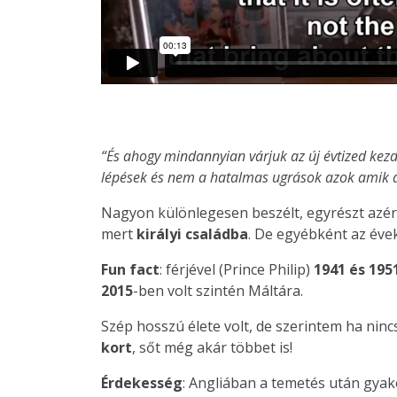
“És ahogy mindannyian várjuk az új évtized kez
lépések és nem a hatalmas ugrások azok amik 
Nagyon különlegesen beszélt, egyrészt azé
mert
királyi családba
. De egyébként az évek
Fun fact
: férjével (Prince Philip)
1941 és 195
2015
-ben volt szintén Máltára.
Szép hosszú élete volt, de szerintem ha nin
kort
, sőt még akár többet is!
Érdekesség
: Angliában a temetés után gyako