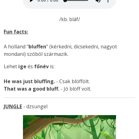
/kb. bláf/
Fun facts:
A holland "
bluffen
" (kérkedni, dicsekedni, nagyot
mondani) szóból származik.
Lehet
ige
és
főnév
is:
He was just bluffing.
- Csak blöffölt.
That was a good bluff.
- Jó blöff volt.
JUNGLE
- dzsungel