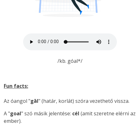
/kb. góal*/
Fun facts:
Az óangol "
gāl
" (határ, korlát) szóra vezethető vissza.
A "
goal
" szó másik jelentése:
cél
(amit szeretne elérni az
ember).