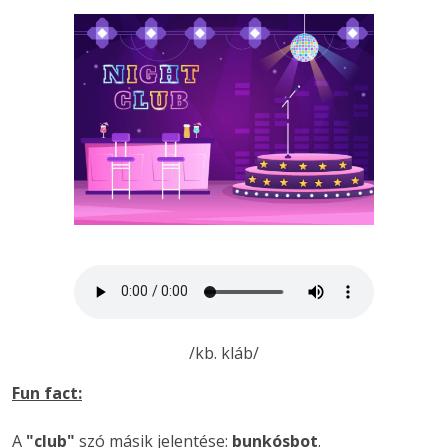
/kb. kláb/
Fun fact:
A
"club"
szó másik jelentése:
bunkósbot
.