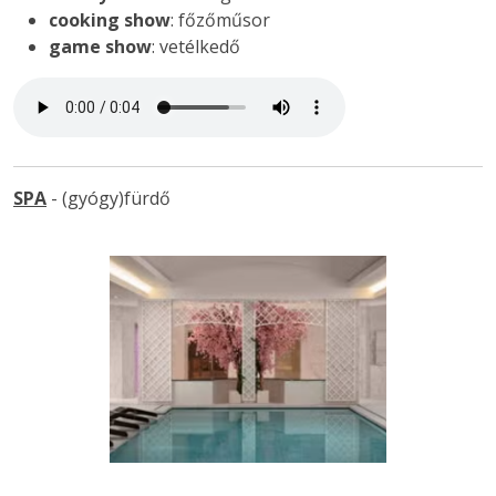
cooking show
: főzőműsor
game show
: vetélkedő
SPA
- (gyógy)fürdő