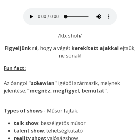
/kb. shoh/
Figyeljünk
rá
, hogy a végét
kerekített ajakkal
ejtsük,
ne sónak!
Fun fact:
Az óangol
"scēawian"
igéből származik, melynek
jelentése:
"megnéz, megfigyel, bemutat"
.
Types of shows
- Műsor fajták:
talk show
: beszélgetős műsor
talent show
: tehetségkutató
reality show
: valóságshow