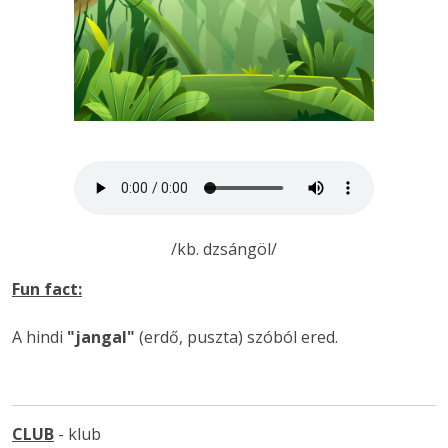
/kb. dzsángöl/
Fun fact:
A hindi
"jangal"
(erdő, puszta) szóból ered.
CLUB
- klub