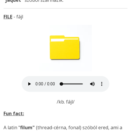
"
jaquet"
szóból származik.
FILE
- fájl
/kb. fájl/
Fun fact:
A latin "
filum"
(thread-cérna, fonal) szóból ered, ami a