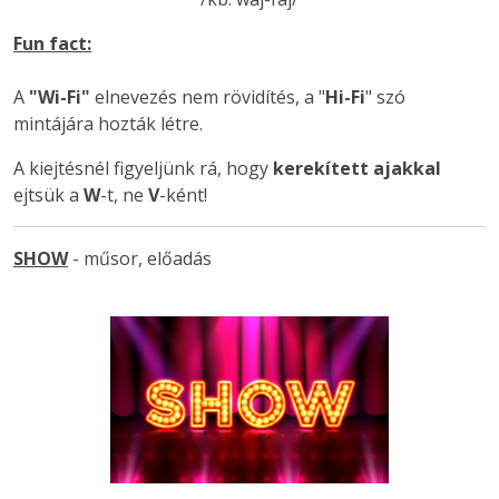
Fun fact:
A
"Wi-Fi"
elnevezés nem rövidítés, a "
Hi-Fi
" szó
mintájára hozták létre.
A kiejtésnél figyeljünk rá, hogy
kerekített ajakkal
ejtsük a
W
-t, ne
V
-ként!
SHOW
- műsor, előadás