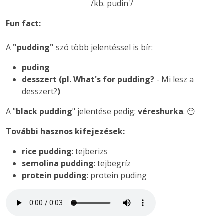
/kb. pudin'/
Fun fact:
A
"pudding"
szó több jelentéssel is bír:
puding
desszert (pl. What's for pudding?
- Mi lesz a
desszert?
)
A "
black pudding
" jelentése pedig:
véreshurka
. 😶
További hasznos kifejezések
:
rice pudding
: tejberizs
semolina pudding
: tejbegríz
protein pudding
: protein puding