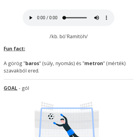
/kb. bö'Ramitöh/
Fun fact:
A görög "
baros
" (súly, nyomás) és "
metron
" (mérték)
szavakból ered.
GOAL
- gól