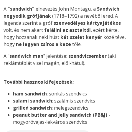
A
"sandwich"
elnevezés John Montagu, a
Sandwich
negyedik grófjának
(1718–1792) a nevéből ered. A
legenda szerint a gróf
szenvedélyes kártyajátékos
volt, és nem akart
felállni az asztaltól
, ezért kérte,
hogy hozzanak neki húst
két szelet kenyér
közé téve,
hogy
ne legyen zsíros a keze
tőle.
A "
sandwich man
" jelentése:
szendvicsember
(aki
reklámtáblát visel magán, elől-hátul).
További hasznos kifejezések
:
ham sandwich
: sonkás szendvics
salami sandwich
: szalámis szendvics
grilled sandwich
: melegszendvics
peanut butter and jelly sandwich (PB&J)
-
mogyoróvajas-lekváros szendvics