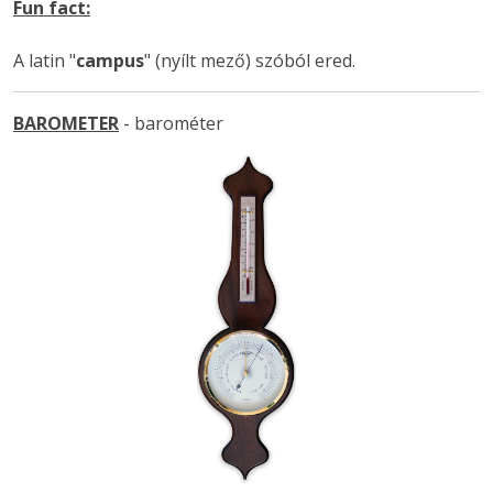
Fun fact:
A latin "
campus
" (nyílt mező) szóból ered.
BAROMETER
- barométer