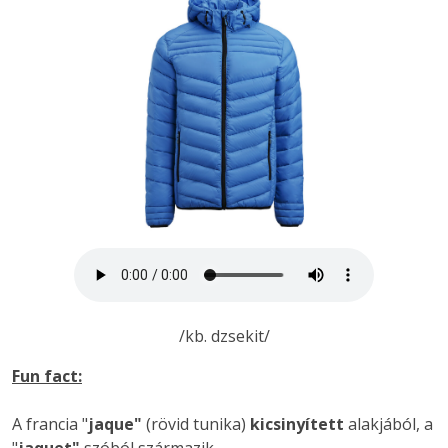
/kb. dzsekit/
Fun fact:
A francia "
jaque"
(rövid tunika)
kicsinyített
alakjából, a