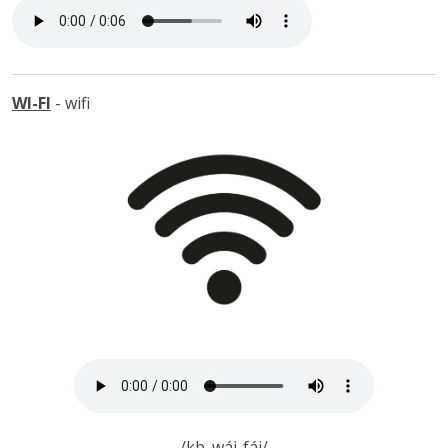
WI-FI
- wifi
/kb. wáj-fáj/