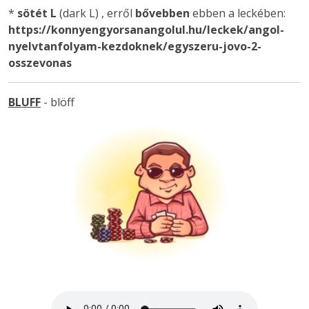
*
sötét L
(dark L) , erről
bővebben
ebben a leckében:
https://konnyengyorsanangolul.hu/leckek/angol-
nyelvtanfolyam-kezdoknek/egyszeru-jovo-2-
osszevonas
BLUFF
- blöff