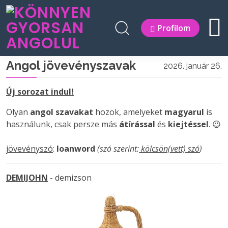
Profilom
Angol jövevényszavak
2026. január 26.
Új sorozat indul!
Olyan
angol szavakat
hozok, amelyeket
magyarul
is
használunk, csak persze más
átírással
és
kiejtéssel
. 😉
jövevényszó
:
loanword
(szó szerint:
kölcsön(vett) szó
)
DEMIJOHN
- demizson