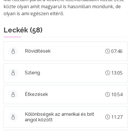
közte olyan amit magyarul is hasonlóan mondunk, de
olyan is ami egészen eltérő.
Leckék (
58
)
07:46
Rövidítések
13:05
Szleng
10:54
Étkezések
Kölönbségek az amerikai és brit
11:27
angol között