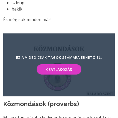
szleng
bakik
És még sok minden más!
EZ A VIDEÓ CSAK TAGOK SZÁMÁRA ÉRHETŐ EL.
CSATLAKOZÁS
Közmondások (proverbs)
Ma hoztam párat a kedvenc közmondásaim közül. Lesz