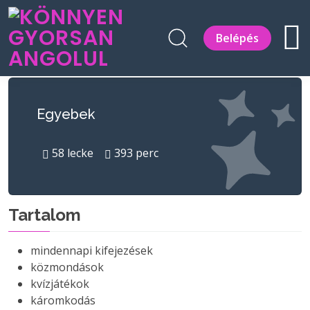
Belépés
Egyebek
58
lecke
393
perc
Tartalom
mindennapi kifejezések
közmondások
kvízjátékok
káromkodás