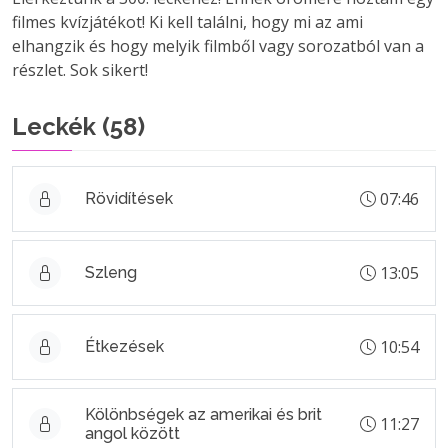
filmes kvízjátékot! Ki kell találni, hogy mi az ami
elhangzik és hogy melyik filmből vagy sorozatból van a
részlet. Sok sikert!
Leckék (
58
)
07:46
Rövidítések
13:05
Szleng
10:54
Étkezések
Kölönbségek az amerikai és brit
11:27
angol között