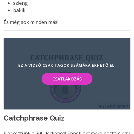
szleng
bakik
És még sok minden más!
EZ A VIDEÓ CSAK TAGOK SZÁMÁRA ÉRHETŐ EL.
CSATLAKOZÁS
Catchphrase Quiz
Elérkeztünk a 300. leckéhez! Ennek örömére hoztam egy