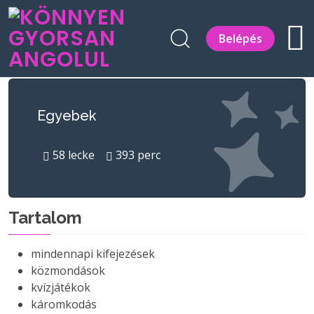
Belépés
Egyebek
58
lecke
393
perc
Tartalom
mindennapi kifejezések
közmondások
kvízjátékok
káromkodás