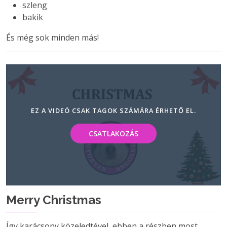
szleng
bakik
És még sok minden más!
EZ A VIDEÓ CSAK TAGOK SZÁMÁRA ÉRHETŐ EL.
CSATLAKOZÁS
Merry Christmas
Így karácsony közeledtével, ebben a részben most