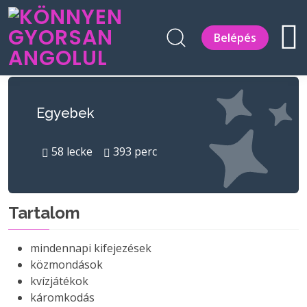
Belépés
Egyebek
58
lecke
393
perc
Tartalom
mindennapi kifejezések
közmondások
kvízjátékok
káromkodás