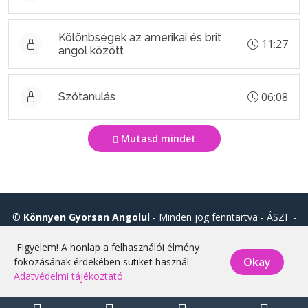
Kölönbségek az amerikai és brit
11:27
angol között
06:08
Szótanulás
Mutasd mindet
©
Könnyen Gyorsan Angolul
- Minden jog fenntartva -
ÁSZF
-
Adatvédelmi tájékoztató
Figyelem! A honlap a felhasználói élmény
Okay
fokozásának érdekében sütiket használ.
Adatvédelmi tájékoztató