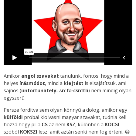
Amikor
angol szavakat
tanulunk, fontos, hogy mind a
helyes
írásmódot
, mind a
kiejtést
is elsajátítsuk, ami
sajnos (
unfortunately- ʌnˈfɔːcsnɪtli
) nem mindig olyan
egyszerű.
Persze fordítva sem olyan könnyű a dolog, amikor egy
külföldi
próbál kiolvasni magyar szavakat, tudnia kell
hozzá hogy pl. a
CS
az nem
KSZ
, különben a
KOCSI
szóból
KOKSZI
lesz, amit aztán senki nem fog érteni. 😂