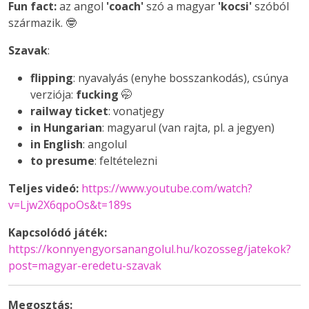
Fun fact:
az angol
'coach'
szó a magyar
'kocsi'
szóból
származik. 🤓
Szavak
:
flipping
: nyavalyás (enyhe bosszankodás), csúnya
verziója:
fucking
🤭
railway ticket
: vonatjegy
in Hungarian
: magyarul (van rajta, pl. a jegyen)
in English
: angolul
to presume
: feltételezni
Teljes videó:
https://www.youtube.com/watch?
v=Ljw2X6qpoOs&t=189s
Kapcsolódó játék:
https://konnyengyorsanangolul.hu/kozosseg/jatekok?
post=magyar-eredetu-szavak
Megosztás: