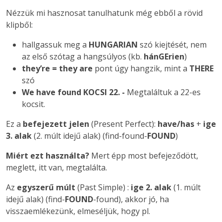
Nézzük mi hasznosat tanulhatunk még ebből a rövid
klipből:
hallgassuk meg a
HUNGARIAN
szó kiejtését, nem
az első szótag a hangsúlyos (kb.
hánGErien
)
they’re = they are
pont úgy hangzik, mint a
THERE
szó
We have found KOCSI 22. -
Megtaláltuk a 22-es
kocsit.
Ez a
befejezett jelen
(Present Perfect):
have/has
+
ige
3. alak
(2. múlt idejű alak) (find-found-
FOUND
)
Miért ezt használta?
Mert épp most befejeződött,
meglett, itt van, megtalálta.
Az
egyszerű múlt
(Past Simple) :
ige 2. alak
(1. múlt
idejű alak) (find-
FOUND
-found), akkor jó, ha
visszaemlékezünk, elmeséljük, hogy pl.