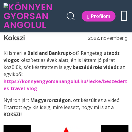
Profilom
Kokszi
2022. november 9.
Ki ismeri a
Bald and Bankrupt
-ot? Rengeteg
utazós
vlogot
készített az évek alatt, én is láttam jó párat
közülük, sőt készítettem is egy
beszédértés videót
az
egyikből:
https://konnyengyorsanangolul.hu/lecke/beszedert
es-travel-vlog
Nyáron járt
Magyarországon
, ott készült ez a videó.
Eltartott egy kis ideig, mire leesett, hogy mi is az a
KOKSZI!