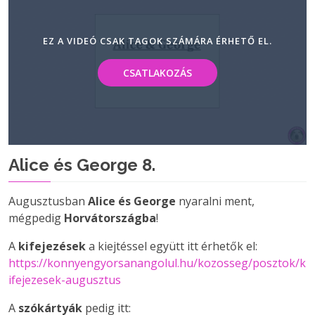
EZ A VIDEÓ CSAK TAGOK SZÁMÁRA ÉRHETŐ EL.
CSATLAKOZÁS
Alice és George 8.
Augusztusban
Alice és George
nyaralni ment,
mégpedig
Horvátországba
!
A
kifejezések
a kiejtéssel együtt itt érhetők el:
https://konnyengyorsanangolul.hu/kozosseg/posztok/k
ifejezesek-augusztus
A
szókártyák
pedig itt: