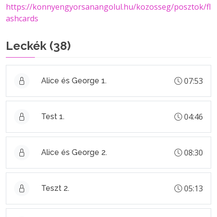
https://konnyengyorsanangolul.hu/kozosseg/posztok/fl
ashcards
Leckék (
38
)
07:53
Alice és George 1.
04:46
Test 1.
08:30
Alice és George 2.
05:13
Teszt 2.