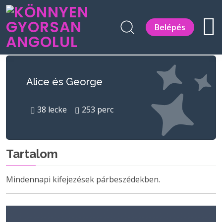
Belépés
Alice és George
38
lecke
253
perc
Tartalom
Mindennapi kifejezések párbeszédekben.