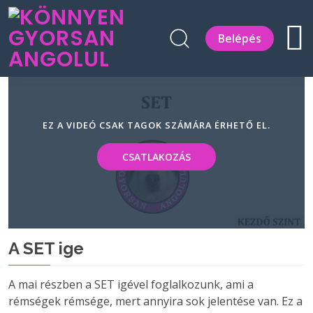
Belépés
EZ A VIDEÓ CSAK TAGOK SZÁMÁRA ÉRHETŐ EL.
CSATLAKOZÁS
A SET ige
A mai részben a SET igével foglalkozunk, ami a
rémségek rémsége, mert annyira sok jelentése van. Ez a