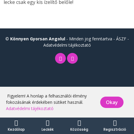
lecke csak egy kis ízelítő belőle!
©
Könnyen Gyorsan Angolul
- Minden jog fenntartva -
ÁSZF
-
Adatvédelmi tájékoztató
Figyelem! A honlap a felhasználói élmény
Okay
fokozásának érdekében sütiket használ.
Adatvédelmi tájékoztató
Kezdőlap
Leckék
Közösség
Regisztráció