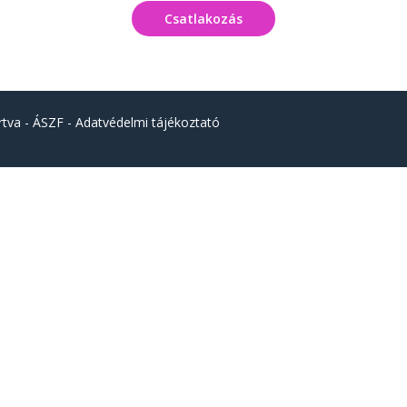
Csatlakozás
rtva -
ÁSZF
-
Adatvédelmi tájékoztató