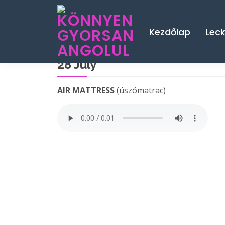
Kezdőlap
Lec
28 July
AIR MATTRESS
(úszómatrac)