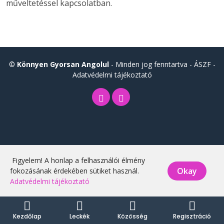
műveltetéssel kapcsolatban.
©
Könnyen Gyorsan Angolul
- Minden jog fenntartva -
ÁSZF
-
Adatvédelmi tájékoztató
Figyelem! A honlap a felhasználói élmény
Okay
fokozásának érdekében sütiket használ.
Adatvédelmi tájékoztató
Kezdőlap
Leckék
Közösség
Regisztráció