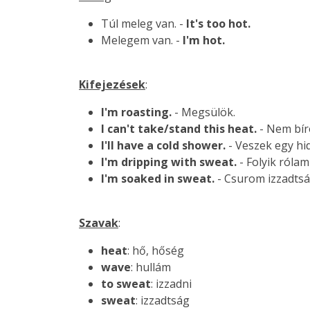
Túl meleg van. -
It's too hot.
Melegem van. -
I'm hot.
Kifejezések
:
I'm roasting.
- Megsülök.
I can't take/stand this heat.
- Nem bíro
I'll have a cold shower.
- Veszek egy hi
I'm dripping with sweat.
- Folyik rólam
I'm soaked in sweat.
- Csurom izzadts
Szavak
:
heat
: hő, hőség
wave
: hullám
to sweat
: izzadni
sweat
: izzadtság