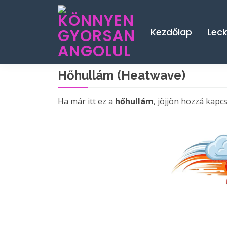
Kezdőlap
Lec
Hőhullám (Heatwave)
Ha már itt ez a
hőhullám
, jöjjön hozzá ka