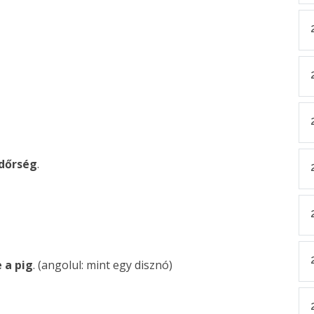
dőrség
.
 a pig
. (angolul: mint egy disznó)