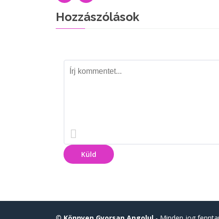
Hozzászólások
Küld
©
Könnyen Gyorsan Angolul
- Minden jog fennta