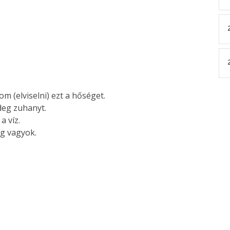
m (elviselni) ezt a hőséget.
deg zuhanyt.
 a víz.
ág vagyok.