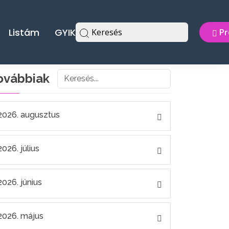
Listám
GYIK
Keresés
Pr
ovábbiak
2026. augusztus
2026. július
2026. június
2026. május