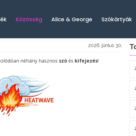
kék
Közösség
Alice & George
Szókártyák
T
2026. június 30.
pcsolódóan néhány hasznos
szó
és
kifejezés
!