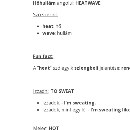
Hőhullám
angolul:
HEATWAVE
Szó szerint:
heat
: hő
wave
: hullám
Fun fact:
A "
heat
" szó egyik
szlengbeli
jelentése:
ren
Izzadni
:
TO SWEAT
Izzadok. -
I'm sweating.
Izzadok, mint egy ló. -
I'm sweating like
Meleg
:
HOT