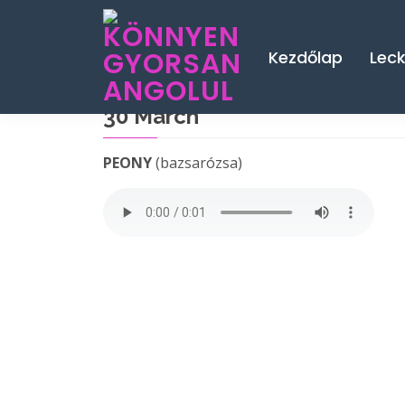
Kezdőlap
Lec
30 March
PEONY
(bazsarózsa)