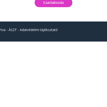
Csatlakozás
rtva -
ÁSZF
-
Adatvédelmi tájékoztató