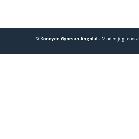
©
Könnyen Gyorsan Angolul
- Minden jog fennta