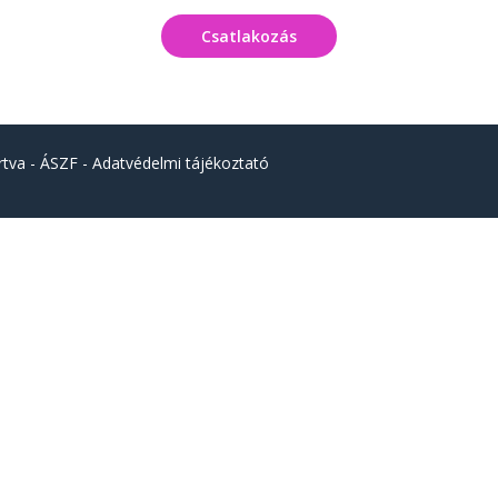
Csatlakozás
rtva -
ÁSZF
-
Adatvédelmi tájékoztató