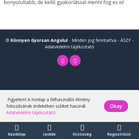
bonyolultabb, de kellő gyakorlással menni fog ez is!
©
Könnyen Gyorsan Angolul
- Minden jog fenntartva -
ÁSZF
-
Adatvédelmi tájékoztató
Figyelem! A honlap a felhasználói élmény
Okay
fokozásának érdekében sütiket használ.
Adatvédelmi tájékoztató
Kezdőlap
Leckék
Közösség
Regisztráció