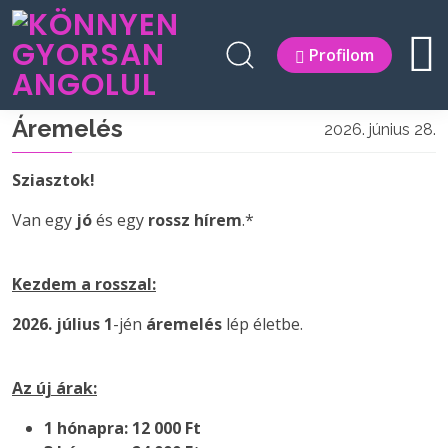
Profilom
Áremelés
2026. június 28.
Sziasztok!
Van egy
jó
és egy
rossz hírem
.*
Kezdem a rosszal:
2026. július 1
-jén
áremelés
lép életbe.
Az új árak:
1 hónapra: 12 000 Ft