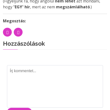
(Figyeljünk rá, hogy angolul
nem lehet
azt mondani,
hogy "
EGY
"
hír
, mert az nem
megszámlálható
.)
Megosztás:
Hozzászólások