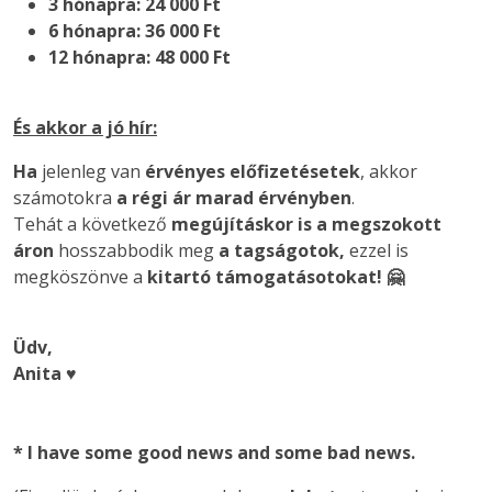
3 hónapra: 24 000 Ft
6 hónapra: 36 000 Ft
12 hónapra: 48 000 Ft
És akkor a jó hír:
Ha
jelenleg van
érvényes előfizetésetek
, akkor
számotokra
a régi ár marad érvényben
.
Tehát a következő
megújításkor is a megszokott
áron
hosszabbodik meg
a tagságotok,
ezzel is
megköszönve a
kitartó támogatásotokat! 🤗
Üdv,
Anita ♥️
*
I have some good news and some bad news.