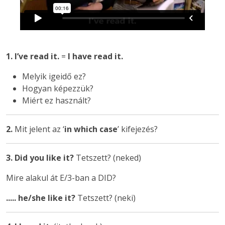
1.
I’ve read it.
=
I have read it.
Melyik igeidő ez?
Hogyan képezzük?
Miért ez használt?
2.
Mit jelent az ‘
in which case
’ kifejezés?
3. Did you like it?
Tetszett? (neked)
Mire alakul át E/3-ban a DID?
..... he/she like it?
Tetszett? (neki)