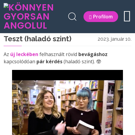
Profilom
Teszt (haladó szint)
2023. január 10.
Az
új leckében
felhasznált rövid
bevágáshoz
kapcsolódóan
pár kérdés
(haladó szint). 🤓