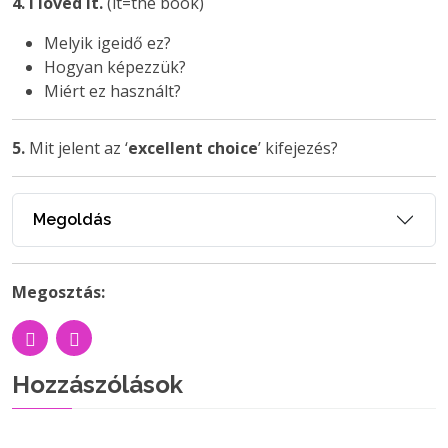
4.
I loved it.
(it=the book)
Melyik igeidő ez?
Hogyan képezzük?
Miért ez használt?
5.
Mit jelent az ‘
excellent choice
’ kifejezés?
Megoldás
Megosztás:
Hozzászólások