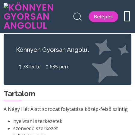
Belépés
Könnyen Gyorsan Angolul
78
lecke
635
perc
Tartalom
A Négy Hét Alatt sorozat folytatása közép-felső szintig
nyelvtani szerkezetek
szenvedő szerkezet