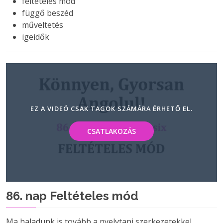
feltételes mód
függő beszéd
műveltetés
igeidők
EZ A VIDEÓ CSAK TAGOK SZÁMÁRA ÉRHETŐ EL.
CSATLAKOZÁS
86. nap Feltételes mód
Ma haladunk is tovább a nyelvtani szerkezetekkel.