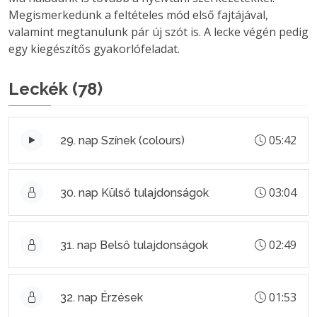
Megismerkedünk a feltételes mód első fajtájával,
valamint megtanulunk pár új szót is. A lecke végén pedig
egy kiegészítős gyakorlófeladat.
Leckék (
78
)
05:42
29. nap Színek (colours)
03:04
30. nap Külső tulajdonságok
02:49
31. nap Belső tulajdonságok
01:53
32. nap Érzések