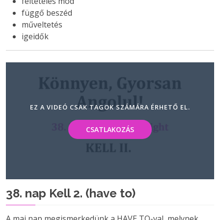
feltételes mód
függő beszéd
műveltetés
igeidők
EZ A VIDEÓ CSAK TAGOK SZÁMÁRA ÉRHETŐ EL.
CSATLAKOZÁS
38. nap Kell 2. (have to)
A mai nap megismerkedünk a HAVE TO-val, melynek