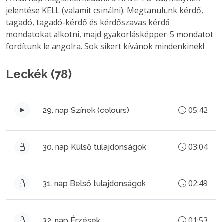
jelentése KELL (valamit csinálni). Megtanulunk kérdő,
tagadó, tagadó-kérdő és kérdőszavas kérdő
mondatokat alkotni, majd gyakorlásképpen 5 mondatot
fordítunk le angolra. Sok sikert kívánok mindenkinek!
Leckék (
78
)
05:42
29. nap Színek (colours)
03:04
30. nap Külső tulajdonságok
02:49
31. nap Belső tulajdonságok
01:53
32. nap Érzések