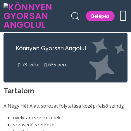
Belépés
Könnyen Gyorsan Angolul
78
lecke
635
perc
Tartalom
A Négy Hét Alatt sorozat folytatása közép-felső szintig
nyelvtani szerkezetek
szenvedő szerkezet