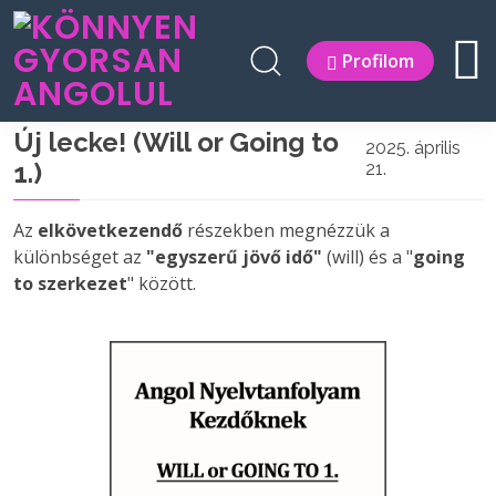
Profilom
Új lecke! (Will or Going to
2025. április
1.)
21.
Az
elkövetkezendő
részekben megnézzük a
különbséget az
"egyszerű jövő idő"
(will) és a "
going
to
szerkezet
" között.