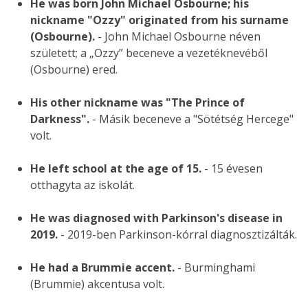
He was born John Michael Osbourne; his
nickname "Ozzy" originated from his surname
(Osbourne).
- John Michael Osbourne néven
született; a „Ozzy” beceneve a vezetéknevéből
(Osbourne) ered.
His other nickname was "The Prince of
Darkness".
- Másik beceneve a "Sötétség Hercege"
volt.
He left school at the age of 15.
- 15 évesen
otthagyta az iskolát.
He was diagnosed with Parkinson's disease in
2019.
- 2019-ben Parkinson-kórral diagnosztizálták.
He had a Brummie accent.
- Burminghami
(Brummie) akcentusa volt.