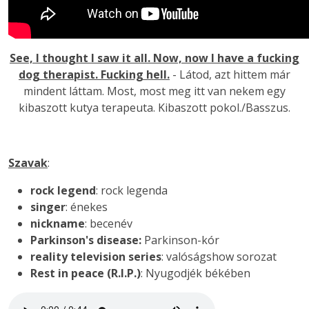
See, I thought I saw it all. Now, now I have a fucking
dog therapist. Fucking hell.
- Látod, azt hittem már
mindent láttam. Most, most meg itt van nekem egy
kibaszott kutya terapeuta. Kibaszott pokol./Basszus.
Szavak
:
rock legend
: rock legenda
singer
: énekes
nickname
: becenév
Parkinson's disease:
Parkinson-kór
reality television series
: valóságshow sorozat
Rest in peace (R.I.P.)
: Nyugodjék békében