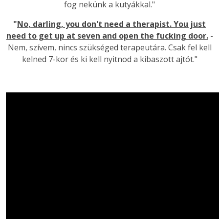
fog nekünk a kutyákkal."
"
No, darling, you don't need a therapist. You just
need to get up at seven and open the fucking door.
-
Nem, szívem, nincs szükséged terapeutára. Csak fel kell
kelned 7-kor és ki kell nyitnod a kibaszott ajtót."