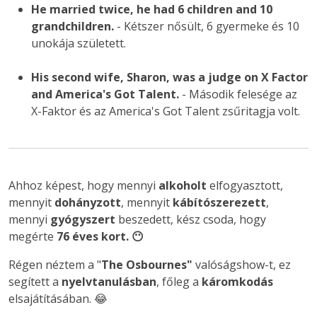
He married twice, he had 6 children and 10
grandchildren.
- Kétszer nősült, 6 gyermeke és 10
unokája született.
His second wife, Sharon, was a judge on X Factor
and America's Got Talent.
- Második felesége az
X-Faktor és az America's Got Talent zsűritagja volt.
Ahhoz képest, hogy mennyi
alkoholt
elfogyasztott,
mennyit
dohányzott
, mennyit
kábítószerezett
,
mennyi
gyógyszert
beszedett, kész csoda, hogy
megérte
76 éves kort. 😶
Régen néztem a "
The Osbournes"
valóságshow-t, ez
segített a
nyelvtanulásban
, főleg a
káromkodás
elsajátításában. 😂