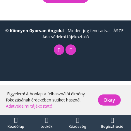
©
Könnyen Gyorsan Angolul
- Minden jog fenntartva -
ÁSZF
-
Adatvédelmi tájékoztató
Figyelem! A honlap a felhasználói élmény
Okay
fokozásának érdekében sütiket használ.
Adatvédelmi tájékoztató
Kezdőlap
Leckék
Közösség
Regisztráció