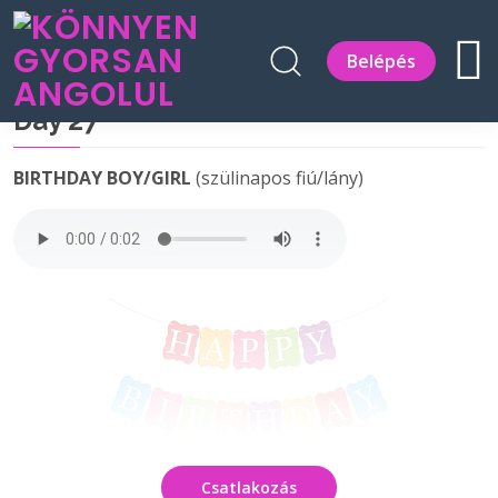
Belépés
Day 27
BIRTHDAY BOY/GIRL
(szülinapos fiú/lány)
Csatlakozás