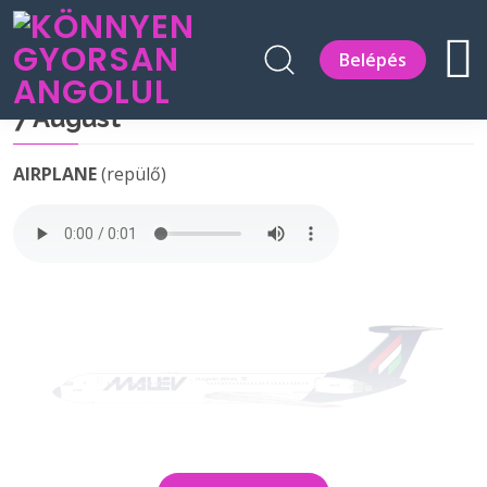
Belépés
7 August
AIRPLANE
(repülő)