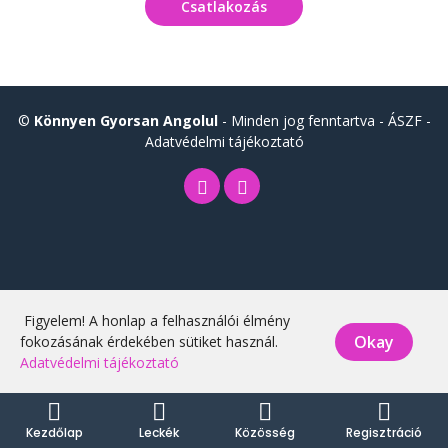
Csatlakozás
©
Könnyen Gyorsan Angolul
- Minden jog fenntartva -
ÁSZF
-
Adatvédelmi tájékoztató
Figyelem! A honlap a felhasználói élmény
Okay
fokozásának érdekében sütiket használ.
Adatvédelmi tájékoztató
Kezdőlap
Leckék
Közösség
Regisztráció