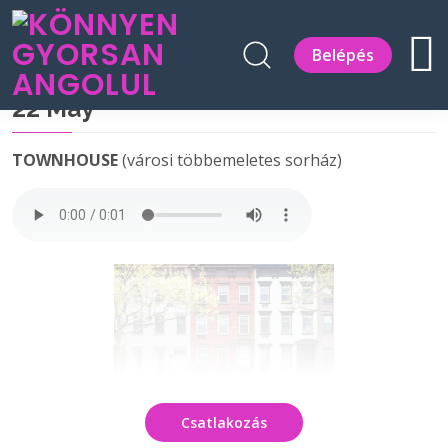
Belépés
22 May
TOWNHOUSE
(városi többemeletes sorház)
Csatlakozás