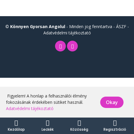
©
Könnyen Gyorsan Angolul
- Minden jog fenntartva -
ÁSZF
-
Adatvédelmi tájékoztató
Figyelem! A honlap a felhasználói élmény
Okay
fokozásának érdekében sütiket használ.
Adatvédelmi tájékoztató
Kezdőlap
Leckék
Közösség
Regisztráció