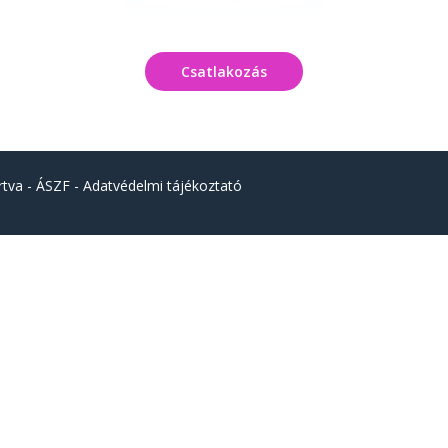
Csatlakozás
rtva -
ÁSZF
-
Adatvédelmi tájékoztató