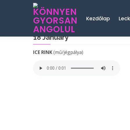
Kezdőlap
Lec
18 January
ICE RINK
(mű/jégpálya)