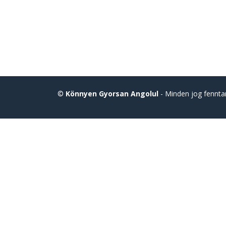
©
Könnyen Gyorsan Angolul
- Minden jog fennta