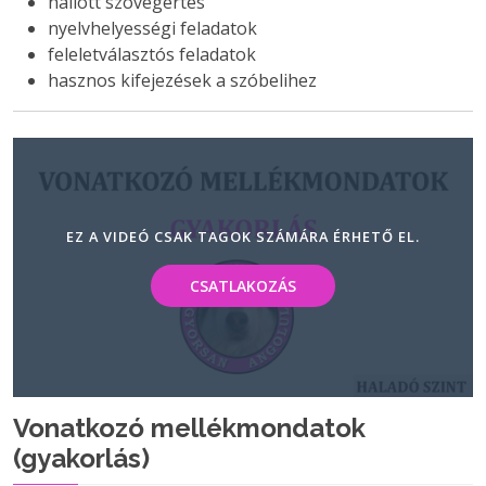
hallott szövegértés
nyelvhelyességi feladatok
feleletválasztós feladatok
hasznos kifejezések a szóbelihez
EZ A VIDEÓ CSAK TAGOK SZÁMÁRA ÉRHETŐ EL.
CSATLAKOZÁS
Vonatkozó mellékmondatok
(gyakorlás)