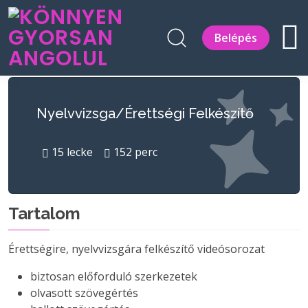
Belépés
Nyelvvizsga/Érettségi Felkészítő
15
lecke
152
perc
Tartalom
Érettségire, nyelvvizsgára felkészítő videósorozat
biztosan előforduló szerkezetek
olvasott szövegértés