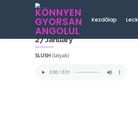
Kezdőlap
Lec
27 January
SLUSH
(latyak)