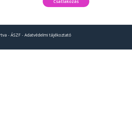
Csatlakozás
rtva -
ÁSZF
-
Adatvédelmi tájékoztató