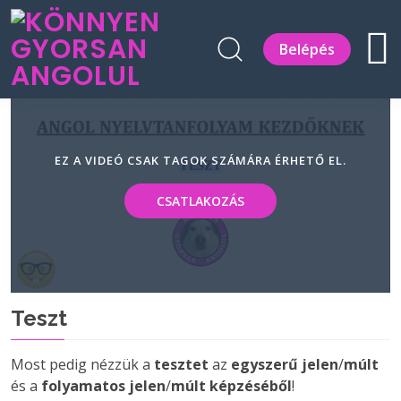
Belépés
EZ A VIDEÓ CSAK TAGOK SZÁMÁRA ÉRHETŐ EL.
CSATLAKOZÁS
Teszt
Most pedig nézzük a
tesztet
az
egyszerű jelen
/
múlt
és a
folyamatos jelen
/
múlt képzéséből
!