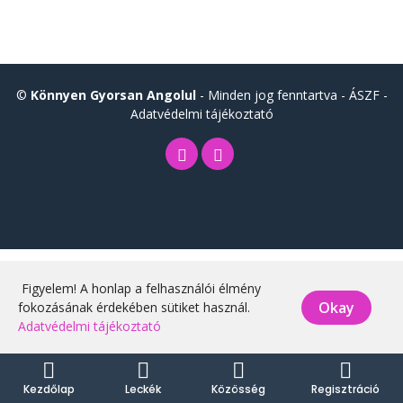
©
Könnyen Gyorsan Angolul
- Minden jog fenntartva -
ÁSZF
-
Adatvédelmi tájékoztató
Figyelem! A honlap a felhasználói élmény
Okay
fokozásának érdekében sütiket használ.
Adatvédelmi tájékoztató
Kezdőlap
Leckék
Közösség
Regisztráció