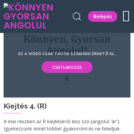
Belépés
EZ A VIDEÓ CSAK TAGOK SZÁMÁRA ÉRHETŐ EL.
CSATLAKOZÁS
Kiejtés 4. (R)
A mai részben az R kiejtéséről lesz szó (angolul 'ár').
Igyekezzünk minél többet gyakorolni és ne feledjük: