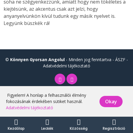
soha ne szégyenkezzünk, amiatt hogy nem tökéletes a
kiejtésünk, az akcentus csak azt jelzi, hogy
anyanyelvünkön kívül tudunk egy másik nyelvet is.
Legyünk büszkék rá!
©
Könnyen Gyorsan Angolul
- Minden jog fenntartva -
ÁSZF
-
Adatvédelmi tájékoztató
Figyelem! A honlap a felhasználói élmény
Okay
fokozásának érdekében sütiket használ.
Adatvédelmi tájékoztató
Kezdőlap
Leckék
Közösség
Regisztráció