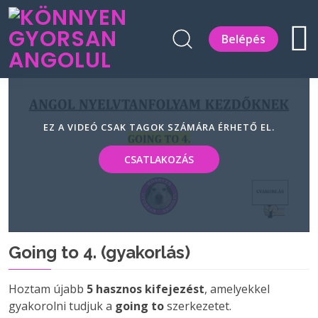
Belépés
EZ A VIDEÓ CSAK TAGOK SZÁMÁRA ÉRHETŐ EL.
CSATLAKOZÁS
Going to 4. (gyakorlás)
Hoztam újabb
5 hasznos kifejezést
, amelyekkel
gyakorolni tudjuk a
going to
szerkezetet.