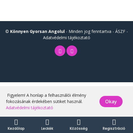
©
Könnyen Gyorsan Angolul
- Minden jog fenntartva -
ÁSZF
-
Adatvédelmi tájékoztató
Figyelem! A honlap a felhasználói élmény
Okay
fokozásának érdekében sütiket használ.
Adatvédelmi tájékoztató
Kezdőlap
Leckék
Közösség
Regisztráció