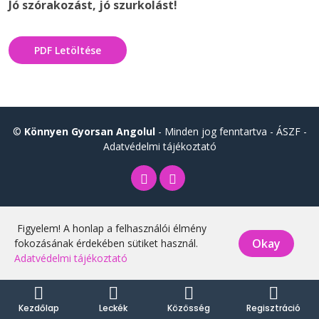
Jó szórakozást, jó szurkolást!
PDF Letöltése
©
Könnyen Gyorsan Angolul
- Minden jog fenntartva -
ÁSZF
-
Adatvédelmi tájékoztató
Figyelem! A honlap a felhasználói élmény
Okay
fokozásának érdekében sütiket használ.
Adatvédelmi tájékoztató
Kezdőlap
Leckék
Közösség
Regisztráció