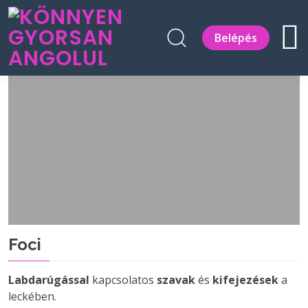
Belépés
Foci
Labdarúgással
kapcsolatos
szavak
és
kifejezések
a
leckében.