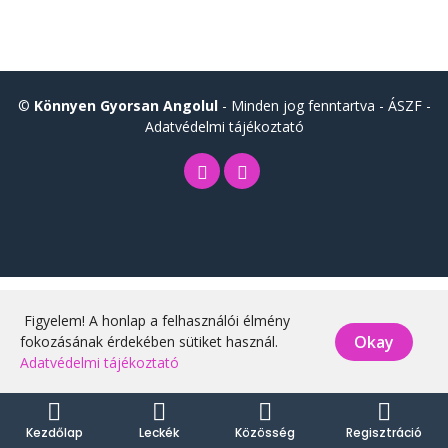
©
Könnyen Gyorsan Angolul
- Minden jog fenntartva -
ÁSZF
-
Adatvédelmi tájékoztató
Figyelem! A honlap a felhasználói élmény
Okay
fokozásának érdekében sütiket használ.
Adatvédelmi tájékoztató
Kezdőlap
Leckék
Közösség
Regisztráció