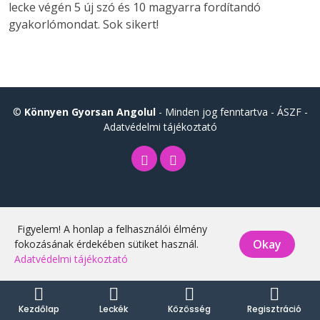
lecke végén 5 új szó és 10 magyarra fordítandó
gyakorlómondat. Sok sikert!
©
Könnyen Gyorsan Angolul
- Minden jog fenntartva -
ÁSZF
-
Adatvédelmi tájékoztató
Figyelem! A honlap a felhasználói élmény
Okay
fokozásának érdekében sütiket használ.
Adatvédelmi tájékoztató
Kezdőlap
Leckék
Közösség
Regisztráció