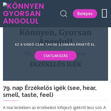
Belépés
EZ A VIDEÓ CSAK TAGOK SZÁMÁRA ÉRHETŐ EL.
CSATLAKOZÁS
79. nap Érzékelős igék (see, hear,
smell, taste, feel)
A mai leckében az érzékelést kifejező igékről lesz szó. A