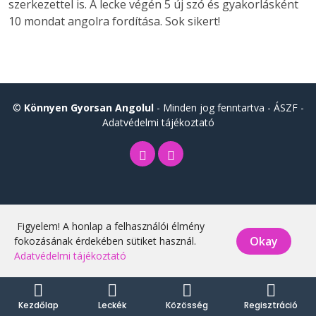
szerkezettel is. A lecke végén 5 új szó és gyakorlásként
10 mondat angolra fordítása. Sok sikert!
©
Könnyen Gyorsan Angolul
- Minden jog fenntartva -
ÁSZF
-
Adatvédelmi tájékoztató
Figyelem! A honlap a felhasználói élmény
Okay
fokozásának érdekében sütiket használ.
Adatvédelmi tájékoztató
Kezdőlap
Leckék
Közösség
Regisztráció