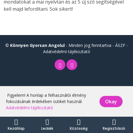
mondatokat a mai nyelvtan és az 5 új szó segítségével
kell majd lefordítani. Sok sikert!
©
Könnyen Gyorsan Angolul
- Minden jog fenntartva -
ÁSZF
-
Adatvédelmi tájékoztató
Figyelem! A honlap a felhasználói élmény
Okay
fokozásának érdekében sütiket használ.
Adatvédelmi tájékoztató
Kezdőlap
Leckék
Közösség
Regisztráció