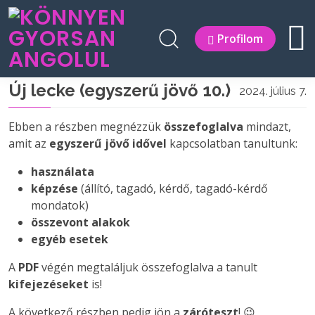
Profilom
Új lecke (egyszerű jövő 10.)
2024. július 7.
Ebben a részben megnézzük
összefoglalva
mindazt,
amit az
egyszerű jövő idővel
kapcsolatban tanultunk:
használata
képzése
(állító, tagadó, kérdő, tagadó-kérdő
mondatok)
összevont alakok
egyéb esetek
A
PDF
végén megtaláljuk összefoglalva a tanult
kifejezéseket
is!
A következő részben pedig jön a
záróteszt
! 😉