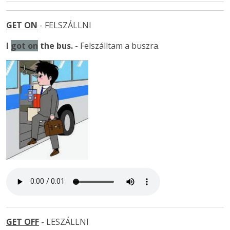
GET ON
- FELSZÁLLNI
I
got on
the bus.
- Felszálltam a buszra.
GET OFF
- LESZÁLLNI