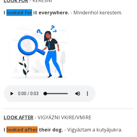
LOOK FOR
- KERESNI
I
looked for
it everywhere.
- Mindenhol kerestem.
LOOK AFTER
- VIGYÁZNI VKIRE/VMIRE
I
looked after
their dog.
- Vigyáztam a kutyájukra.