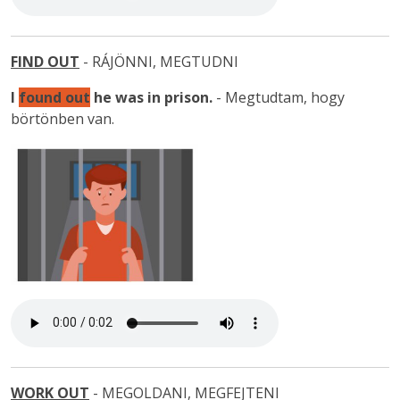
FIND OUT
- RÁJÖNNI, MEGTUDNI
I
found out
he was in prison
.
- Megtudtam, hogy
börtönben van.
WORK OUT
- MEGOLDANI, MEGFEJTENI