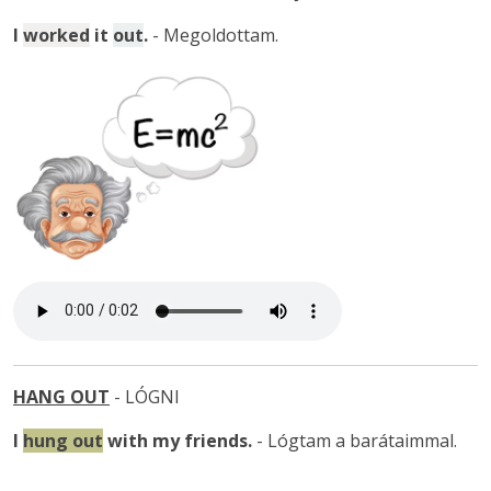
I
worked
it
out
.
- Megoldottam.
HANG OUT
- LÓGNI
I
hung out
with my friends
.
- Lógtam a barátaimmal.