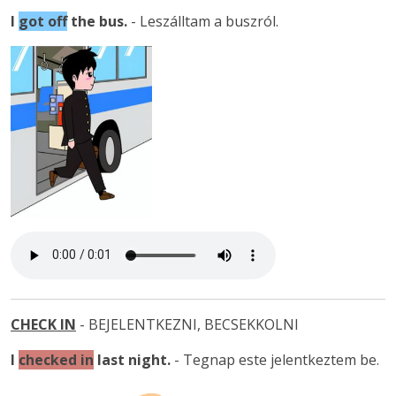
I
got off
the bus.
- Leszálltam a buszról.
CHECK IN
- BEJELENTKEZNI, BECSEKKOLNI
I
checked in
last night.
- Tegnap este jelentkeztem be.