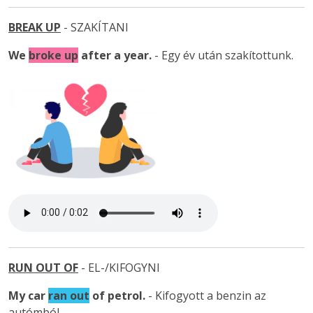
BREAK UP
- SZAKÍTANI
We
broke up
after a year.
- Egy év után szakítottunk.
RUN OUT OF
- EL-/KIFOGYNI
My car
ran out
of petrol
.
- Kifogyott a benzin az
autómból.