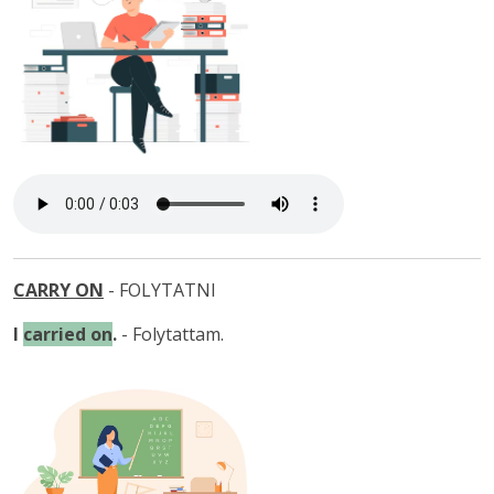
CARRY ON
- FOLYTATNI
I
carried on
.
- Folytattam.