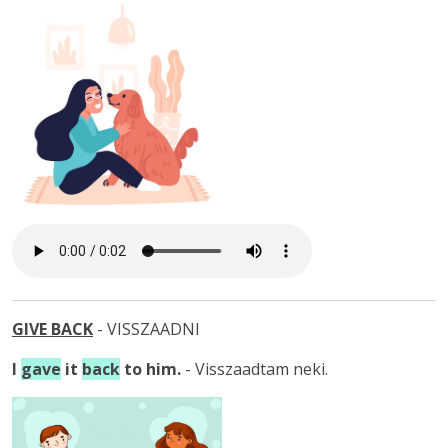
GIVE BACK
- VISSZAADNI
I
gave
it
back
to him.
- Visszaadtam neki.