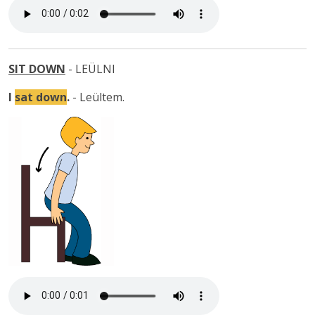
SIT DOWN
- LEÜLNI
I
sat down
.
- Leültem.