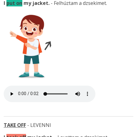
I
put on
my jacket.
- Felhúztam a dzsekimet.
TAKE OFF
- LEVENNI