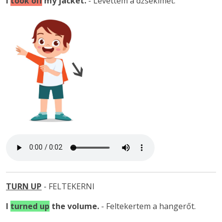
I
took off
my jacket.
- Levettem a dzsekimet.
TURN UP
- FELTEKERNI
I
turned up
the volume.
- Feltekertem a hangerőt.