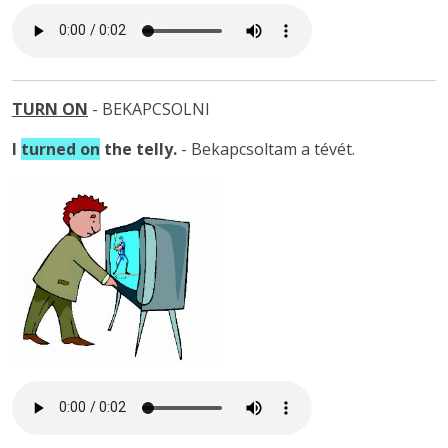
TURN ON
- BEKAPCSOLNI
I
turned on
the telly.
- Bekapcsoltam a tévét.