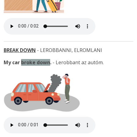
BREAK DOWN
- LEROBBANNI, ELROMLANI
My car
broke down
.
- Lerobbant az autóm.