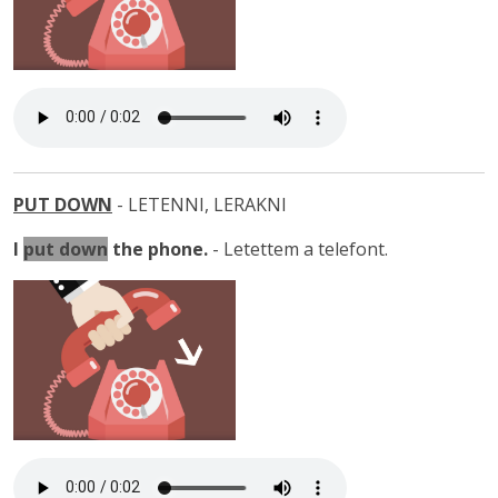
PUT DOWN
- LETENNI, LERAKNI
I
put down
the phone
.
- Letettem a telefont.