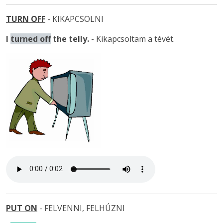
TURN OFF
- KIKAPCSOLNI
I
turned off
the telly.
- Kikapcsoltam a tévét.
PUT ON
- FELVENNI, FELHÚZNI