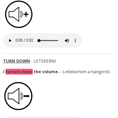
TURN DOWN
- LETEKERNI
I
turned down
the volume.
- Leltekertem a hangerőt.