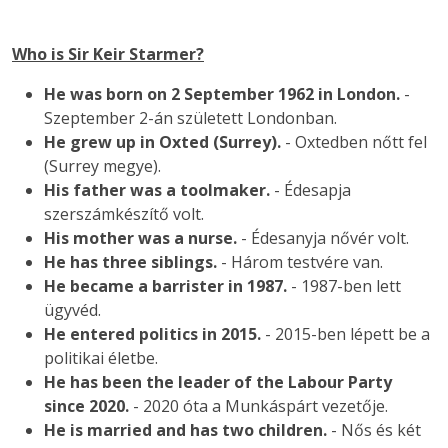
Who is Sir Keir Starmer?
He was born on 2 September 1962 in London.
-
Szeptember 2-án született Londonban.
He grew up in Oxted (Surrey).
- Oxtedben nőtt fel
(Surrey megye).
His father was a toolmaker.
- Édesapja
szerszámkészítő volt.
His mother was a nurse.
- Édesanyja nővér volt.
He has three siblings.
- Három testvére van.
He became a barrister in 1987.
- 1987-ben lett
ügyvéd.
He entered politics in 2015.
- 2015-ben lépett be a
politikai életbe.
He has been the leader of the Labour Party
since 2020.
- 2020 óta a Munkáspárt vezetője.
He is married and has two children.
- Nős és két