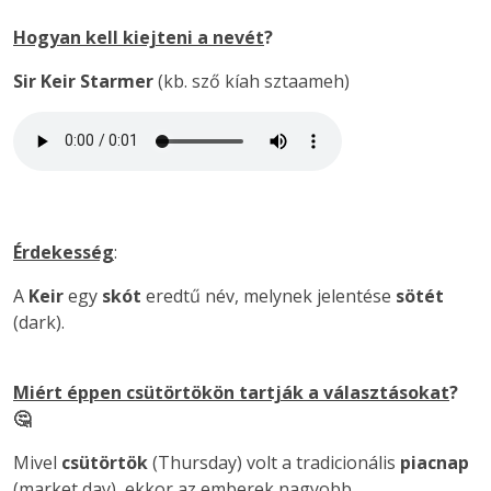
Hogyan kell kiejteni a nevét
?
Sir Keir Starmer
(kb. sző kíah sztaameh)
Érdekesség
:
A
Keir
egy
skót
eredtű név, melynek jelentése
sötét
(dark).
Miért éppen csütörtökön tartják a választásokat
?
🤔
Mivel
csütörtök
(Thursday) volt a tradicionális
piacnap
(market day), ekkor az emberek nagyobb