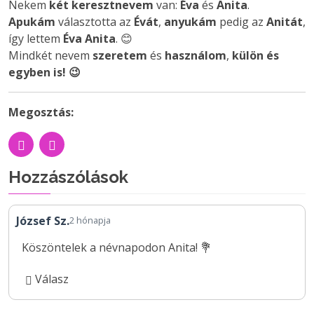
Nekem
két keresztnevem
van:
Éva
és
Anita
.
Apukám
választotta az
Évát
,
anyukám
pedig az
Anitát
,
így lettem
Éva Anita
. 😊
Mindkét nevem
szeretem
és
használom
,
külön és
egyben is! 😉
Megosztás:
Hozzászólások
József Sz.
2 hónapja
Köszöntelek a névnapodon Anita! 💐
Válasz