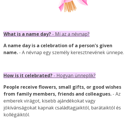
What is a name day?
- Mi az a névnap?
A name day is a celebration of a person's given
name.
- A névnap egy személy keresztnevének ünnepe.
How is it celebrated?
- Hogyan ünneplik?
People receive flowers, small gifts, or good wishes
from family members, friends and colleagues.
- Az
emberek virágot, kisebb ajándékokat vagy
jókívánságokat kapnak családtagjaiktól, barátaiktól és
kollégáiktól.