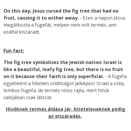
On this day, Jesus cursed the fig tree that had no
fruit, causing it to wither away.
- Ezen a napon Jézus
megátkozta a fügefát, melyen nem volt termés, ami
ezáltal kiszáradt.
Fun fact:
The fig tree symbolises the Jewish nation: Israel is
like a beautiful, leafy fig tree, but there is no fruit
on it because their faith is only superficial.
- A fügefa
egyébként a hitetlen zsidóságot jelképezi: Izrael a szép,
lombos fügefa, de termés nincs rajta, mert hitük
valójában csak látszat.
Hívőknek termés áldása jár, hiteteleneknek pedig
az elszáradás.