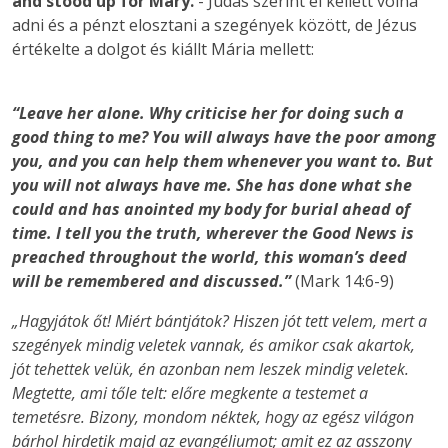
and stood up for Mary.
-
Júdás szerint el kellett volna
adni és a pénzt elosztani a szegények között, de Jézus
értékelte a dolgot és kiállt Mária mellett:
“Leave her alone. Why criticise her for doing such a
good thing to me? You will always have the poor among
you, and you can help them whenever you want to. But
you will not always have me. She has done what she
could and has anointed my body for burial ahead of
time. I tell you the truth, wherever the Good News is
preached throughout the world, this woman’s deed
will be remembered and discussed.”
(Mark 14:6-9)
„Hagyjátok őt! Miért bántjátok? Hiszen jót tett velem, mert a
szegények mindig veletek vannak, és amikor csak akartok,
jót tehettek velük, én azonban nem leszek mindig veletek.
Megtette, ami tőle telt: előre megkente a testemet a
temetésre. Bizony, mondom néktek, hogy az egész világon
bárhol hirdetik majd az evangéliumot; amit ez az asszony