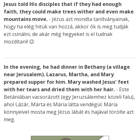
Jesus told His disciples that if they had enough
faith, they could make trees wither and even make
mountains move.
- Jézus azt mondta tanítványainak,
hogy ha elég hitük van hozzá, akkor ők is meg tudják
ezt csinálni, de akár még hegyeket is el tudnak
mozdítani! 😉
In the evening, he had dinner in Bethany (a village
near Jerusalem). Lazarus, Martha, and Mary
prepared supper for him. Mary washed Jesus' feet
with her tears and dried them with her hair.
- Este
Betániában vacsorázott (egy Jeruzsálemhez közeli falu),
ahol Lázár, Márta és Mária látta vendégül. Mária
könnyeivel mosta meg Jézus lábát és hajával törölte azt
meg.