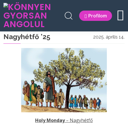
Profilom
Nagyhétfő '25
2025. április 14.
Holy Monday
– Nagyhétfő