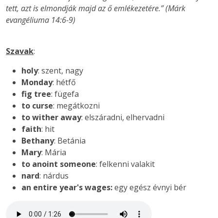
tett, azt is elmondják majd az ő emlékezetére.” (Márk
evangéliuma 14:6-9)
Szavak
:
holy
: szent, nagy
Monday
: hétfő
fig tree
: fügefa
to curse
: megátkozni
to wither away
: elszáradni, elhervadni
faith
: hit
Bethany
: Betánia
Mary
: Mária
to anoint someone
: felkenni valakit
nard
: nárdus
an entire year's wages:
egy egész évnyi bér