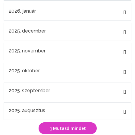
2026. január
2025. december
2025. november
2025. október
2025. szeptember
2025. augusztus
Mutasd mindet