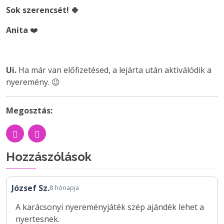
Sok szerencsét! 🍀
Anita
❤️
Ui.
Ha már van előfizetésed, a lejárta után aktiválódik a
nyeremény. 😉
Megosztás:
Hozzászólások
József Sz.
8 hónapja
A karácsonyi nyereményjáték szép ajándék lehet a 
nyertesnek. 
