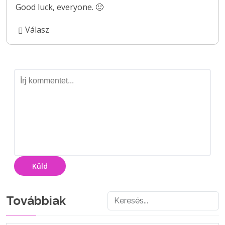
Good luck, everyone. 🙂
Válasz
Küld
Továbbiak