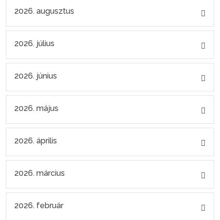
2026. augusztus
2026. július
2026. június
2026. május
2026. április
2026. március
2026. február