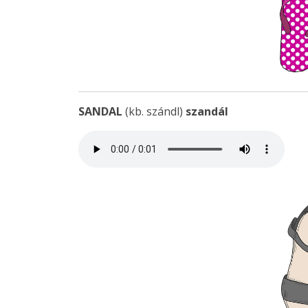
SANDAL
(kb. szándl)
szandál