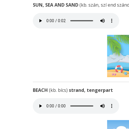
SUN, SEA AND SAND
(kb. szán, szí end szán
BEACH
(kb. bícs)
strand, tengerpart