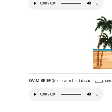
SWIM BRIEF
(kb. szwim bríf)
úszó
also
:
swi