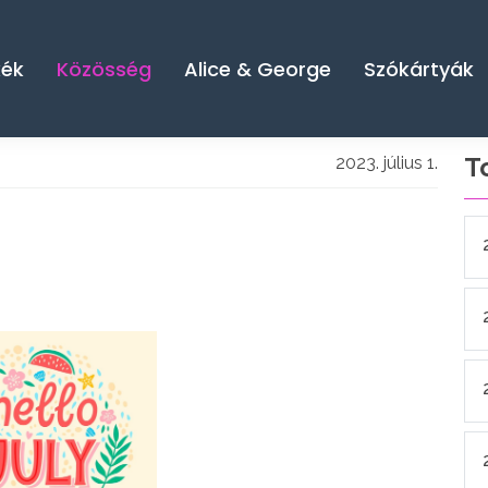
kék
Közösség
Alice & George
Szókártyák
T
2023. július 1.