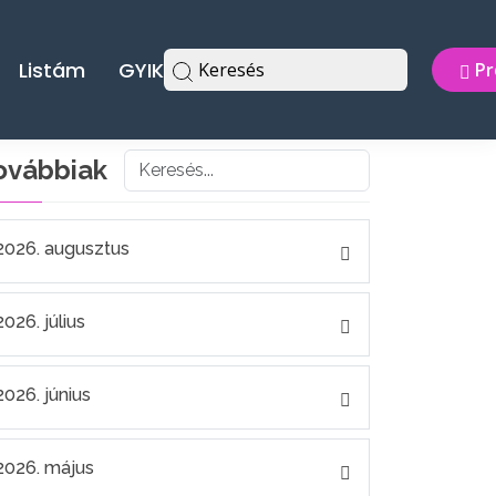
Listám
GYIK
Keresés
Pr
ovábbiak
2026. augusztus
2026. július
2026. június
2026. május