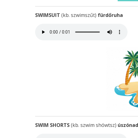
SWIMSUIT
(kb. szwimszűt)
fürdőruha
SWIM SHORTS
(kb. szwim shówtsz)
úszóna