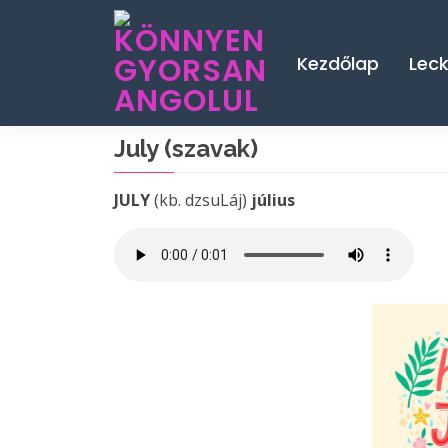
Kezdőlap
Lec
July (szavak)
JULY
(kb. dzsuLáj)
július