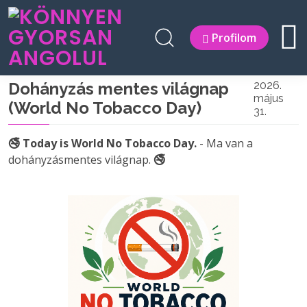
Profilom
Dohányzás mentes világnap
2026.
május
(World No Tobacco Day)
31.
🚭 Today is World No Tobacco Day.
- Ma van a
dohányzásmentes világnap.
🚭