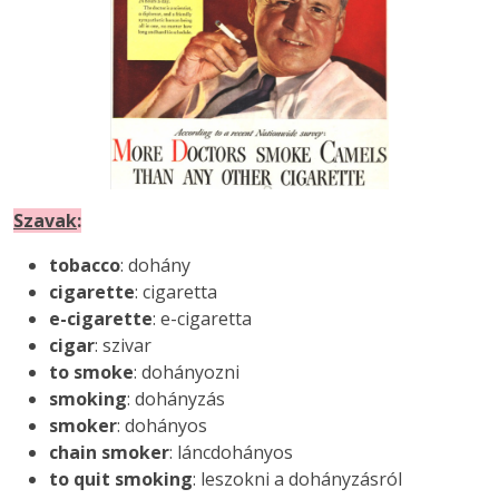
Szavak
:
tobacco
: dohány
cigarette
: cigaretta
e-cigarette
: e-cigaretta
cigar
: szivar
to smoke
: dohányozni
smoking
: dohányzás
smoker
: dohányos
chain smoker
: láncdohányos
to quit smoking
: leszokni a dohányzásról