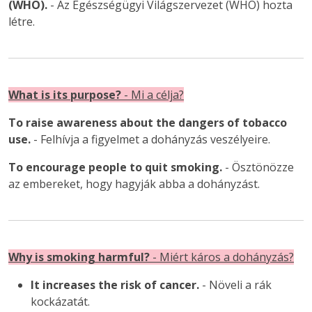
(WHO).
- Az Egészségügyi Világszervezet (WHO) hozta
létre.
What is its purpose?
- Mi a célja?
To raise awareness about the dangers of tobacco
use.
- Felhívja a figyelmet a dohányzás veszélyeire.
To encourage people to quit smoking.
- Ösztönözze
az embereket, hogy hagyják abba a dohányzást.
Why is smoking harmful?
- Miért káros a dohányzás?
It increases the risk of cancer.
- Növeli a rák
kockázatát.